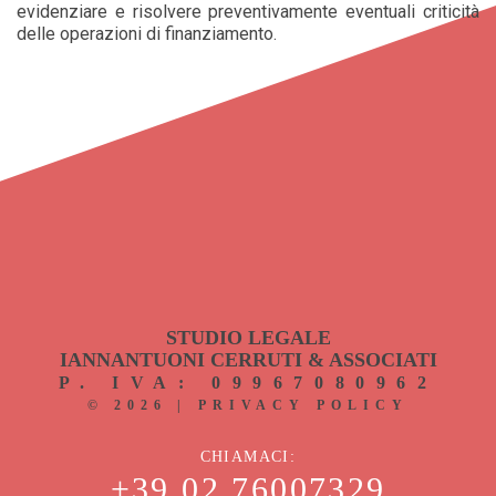
evidenziare e risolvere preventivamente eventuali criticità
delle operazioni di finanziamento.
STUDIO LEGALE
IANNANTUONI CERRUTI & ASSOCIATI
P. IVA: 09967080962
©
2026
|
PRIVACY POLICY
CHIAMACI
+39 02 76007329