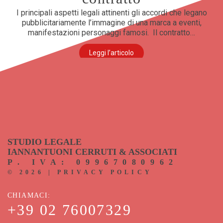
I principali aspetti legali attinenti gli accordi che legano
pubblicitariamente l’immagine di una marca a eventi,
manifestazioni personaggi famosi. Il contratto…
Leggi l’articolo
STUDIO LEGALE
IANNANTUONI CERRUTI & ASSOCIATI
P. IVA: 09967080962
©
2026
|
PRIVACY POLICY
CHIAMACI
+39 02 76007329