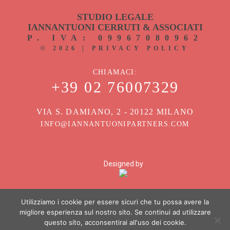
STUDIO LEGALE
IANNANTUONI CERRUTI & ASSOCIATI
P. IVA: 09967080962
©
2026
|
PRIVACY POLICY
CHIAMACI
+39 02 76007329
VIA S. DAMIANO, 2 - 20122 MILANO
INFO@IANNANTUONIPARTNERS.COM
Designed by
Utilizziamo i cookie per essere sicuri che tu possa avere la
migliore esperienza sul nostro sito. Se continui ad utilizzare
questo sito, acconsentirai all'uso dei cookie.